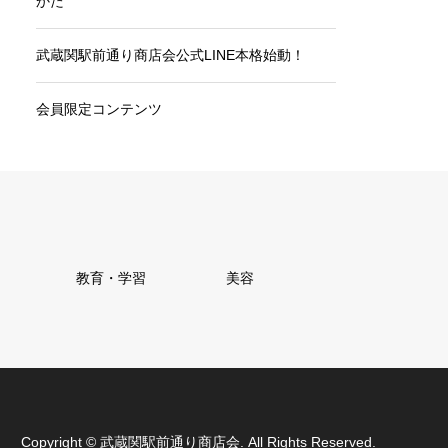
かた
武蔵関駅前通り商店会公式LINE本格始動！
会員限定コンテンツ
教育・学習
美容
Copyright
©
武蔵関駅前通り商店会
. All Rights Reserved.