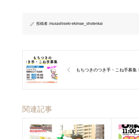
投稿者:
musashiseki-ekimae_shotenkai
もちつきのつき手・こね手募集
関連記事